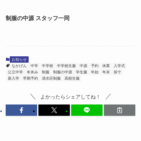
制服の中源 スタッフ一同
お知らせ
なかげん
中学
中学校
中学校生服
中源
予約
休業
入学式
公立中学
冬休み
制服
制服の中源
学生服
年始
年末
採寸
新入学
早期予約
清水区制服
高校生服
よかったらシェアしてね！